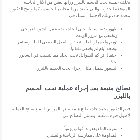
تخلف عملية نحت الجسم بالليزر ورائها بعض من الآثار الجانبية
المتوقعة الحدوث والتي لا تعد من المخاطر الجسيمة كما وضح الدكتور
محمد جاد، وتلك الاحتمال تتمثل في:
ظهور ندبة بسيطة على الجلد نتيجة عمل الشق الجراحي
وتختفي مع مرور الوقت.
تورم واحمرار الجلد نتيجة رد الفعل الطبيعي للجلد ويستمر
لبضعة أيام ثم يختفي تلقائياً.
احتمال تراكم السوائل تحت الجلد مما يتسبب في الشعور
بحكة.
الشعور بتنميل مكان إجراء نحت الجسم بالليزر.
نصائح متبعة بعد إجراء عملية نحت الجسم
بالليزر
قدم الدكتور محمد جاد نصائح هامة يتبعها المريض للتمتع بنتائج العملية
لأطول فترة ممكنة، وتتمثل النصائح في:
شرب الماء بقدر ٨ أكواب يومياً.
المداومة على ممارسة الرياضة والمشي.