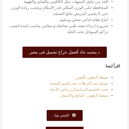
الحد من تناول المنبهات مثل الكافيين والشاي والقهوة.
المحافظة على الوزن المثالي قدر الإمكان وتجنب زيادة الوزن
حتى لا يخسر المريض نتائج العملية.
اتباع نظام غذائي صحي وسليم.
ضرورة ارتداء مشد طبي ضاغط ذو مقاس مناسب لمدة لتجنب
تراكم السوائل تحت الجلد.
د.محمد جاد أفضل جراح تجميل فى مصر
اقرأ ايضا:
شفط الدهون بالفيزر
عملية شد الترهلات بعد تكميم المعدة
نحت الجسم الديناميكي رباعي الأبعاد
شفط الدهون : النتائج والاسعار
الفيس بوك