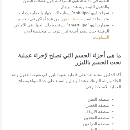
التقنية في إذابة الدهون المتراكمة حول عضلات البطن
والدهون الليمفاوية عند الرجال.
سوفت ليبو “soft lipo”
:
يمتاز ذلك الجهاز بإصدار ترددات
متوسطة تناسب
شفط الدهون
من عدة أماكن في الجسم.
سمارت ليبو “smart lipo”
:
يستخدم ذلك الجهاز في الأماكن
الدقيقة حيث يصدر أشعة ليزر بترددات منخفضة ل
علاج
السيلوليت
.
ما هى أجزاء الجسم التي تصلح لإجراء عملية
نحت الجسم بالليزر
أكد الدكتور محمد جاد على فاعلية تقنية الليزر في تفتيت الدهون وشد
الجلد وإزالة الترهلات عند الرجال والنساء على حد السواء وتصلح
العملية للاستخدام في:
منطقة البطن.
منطقة الخصر.
منطقة الأرداف.
منطقة الفخذين.
منطقة الذراعين
منطقة الذقن.