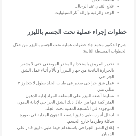
علاج التثدي عند الرجال.
الوجه والرقبة وازالة آثار السيلوليت.
خطوات إجراء عملية نحت الجسم بالليزر
شرح الدكتور محمد جاد خطوات عملية نحت الجسم بالليزر من خلال
الخطوات المبسطة التالية:
تخدير المريض باستخدام المخدر الموضعي حتى لا يشعر
بالحرارة الناتجة من جهاز الليزر أو بألآم أثناء عمل الشق
الجراحي.
عمل شق جراحي صغير في طيات الجلد بطول لا يتجاوز ٣
مللي متر.
تسليط أشعة الليزر على المنطقة المراد إذابة الدهون
المتراكمة فيها من خلال ذلك الشق الجراحي لإذابة الدهون
الموجودة في الأنسجة الدهنية تحت الجلد.
ادخال أنبوب طبي دقيق لشفط الدهون المذابة في صورة
سائلة وطردها خارج الجسم.
إغلاق الشق الجراحي باستخدام خيط طبي دقيق قادر على
الذوبان.