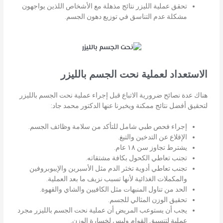
تحقق عملية الليزر نتائج مذهلة مع الأشخاص اللذين يواجهون
مشكلة عدم التناسق في توزيع دهون الجسم.
الاستعداد لعملية نحت الجسم بالليزر
هناك عدة نصائح ضرورية الاتباع قبل إجراء عملية نحت الجسم بالليزر
لتحقيق أفضل نتائج ممكنة ويخبرنا عنها الدكتور محمد جاد:
إجراء فحص طبي شامل للتأكد من سلامة وظائف الجسم.
الإقلاع عن التدخين والتبغ.
يشترط تجاوز سن ١٨ عام.
تجنب تعاطي الكحول بكافة مشتقاته.
تجنب تعاطي أدوية تخثر الدم مثل الأسبرين والإيبوبروفين
والمكملات الغذائية لأنها تسبب نزيف ما بعد العملية.
الحد من تناول المنبهات مثل الكافيين والشاي والقهوة.
تحقيق الوزن المثالي للجسم.
يجب أن يستوعب المريض أن عملية نحت الجسم بالليزر مجرد
عملية لتنسيق القوام وليس لخسارة الوزن.