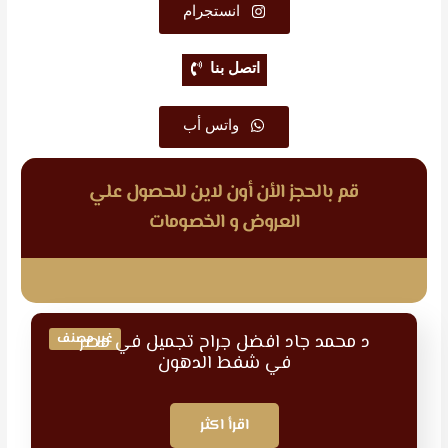
انستجرام
اتصل بنا
واتس أب
قم بالحجز الأن أون لاين للحصول علي
العروض و الخصومات
د محمد جاد افضل جراح تجميل في مصر
غير مصنف
في شفط الدهون
اقرأ اكثر