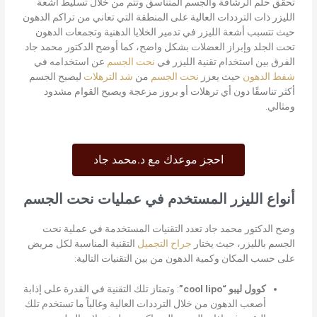
تحقق حلم الرشاقة والجسم المتناسق وتتم من خلال تسليط أشعة
الليزر ذات الترددات العالية على المنطقة التي تعاني من تراكم الدهون
حيث تتسبب أشعة الليزر في تدمير الخلايا الدهنية وتجمعات الدهون
تحت الجلد وإبراز العضلات بشكل واضح، كما أوضح الدكتور محمد جاد
الفرق بين استخدام تقنية الليزر في
نحت الجسم
عن استخدامه في
شفط الدهون
حيث يعزز
نحت الجسم
من
شد الترهلات
ليصبح الجسم
أكثر تناسقًا دون أي ترهلات أو بروز مزعجة ويصبح القوام مشدود
ومثالي.
احجز موعدك مع د.محمد جاد
أنواع الليزر المستخدم في عمليات نحت الجسم
وضح الدكتور محمد جاد تعدد التقنيات المستخدمة في عملية نحت
الجسم بالليزر، حيث يختار
جراح التجميل
التقنية المناسبة لكل مريض
على حسب المكان وكمية الدهون من بين التقنيات التالية:
كوول ليبو “cool lipo”
:
وتمتاز تلك التقنية في القدرة على إذابة
أصعب الدهون من خلال الترددات العالية وغالباً ما تستخدم تلك